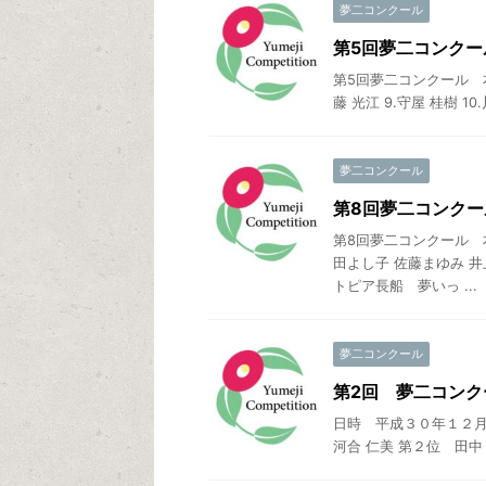
夢二コンクール
第5回夢二コンクー
第5回夢二コンクール 本
藤 光江 9.守屋 桂樹 10
夢二コンクール
第8回夢二コンク
第8回夢二コンクール 本
田よし子 佐藤まゆみ 井
トピア長船 夢いっ ...
夢二コンクール
第2回 夢二コン
日時 平成３０年１２
河合 仁美 第２位 田中