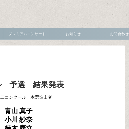
プレミアムコンサート
お知らせ
お問合わせ
ル 予選 結果発表
夢二コンクール 本選進出者
青山 真子
小川 紗奈
楠木 康立