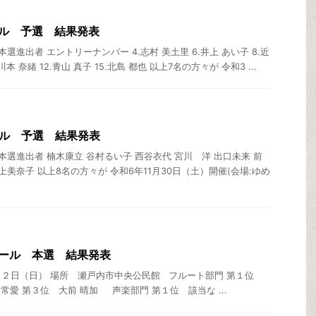
ル 予選 結果発表
選進出者 エントリーナンバー 4.志村 美土里 6.井上 あい子 8.近
.川本 奈緒 12.青山 真子 15.北島 都也 以上7名の方々が 令和3 ...
ール 予選 結果発表
選進出者 楠木康立 谷村るい子 西谷衣代 宮川 洋 出口未来 前
上美奈子 以上8名の方々が 令和6年11月30日（土）開催(会場:ゆめ
クール 本選 結果発表
月２日（日） 場所 瀬戸内市中央公民館 フルート部門 第１位
 常愛 第３位 大前 晴加 声楽部門 第１位 該当な ...