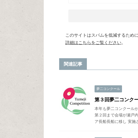
このサイトはスパムを低減するために A
詳細はこちらをご覧ください
。
関連記事
夢二コンクール
第３回夢二コンク
本年も夢二コンクールが
第２回まで会場が瀬戸内
ア長船長船に移し 実施さ