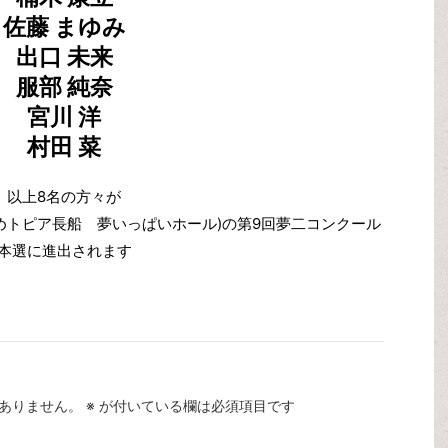
佐藤 まゆみ
出口 未来
服部 純奈
宮川 洋
村田 菜
以上8名の方々が
:ゆめトピア長船 夢いっぱいホール)の第9回夢二コンクール
本選に進出されます
ありません。
※
が付いている欄は必須項目です